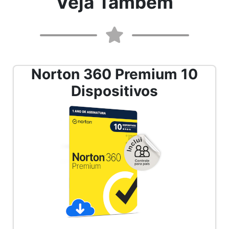
Veja Também
Norton 360 Standard 01
Dispositivo
Anterior
Próx